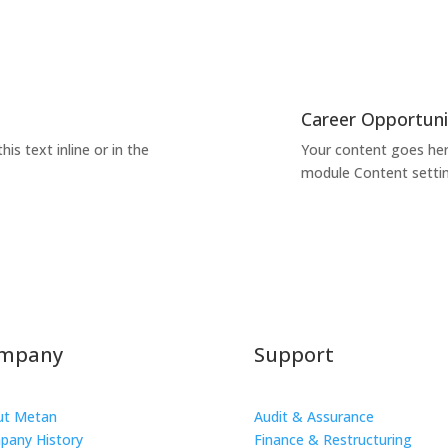
Career Opportunit
is text inline or in the
Your content goes here.
module Content settin
mpany
Support
ut Metan
Audit & Assurance
pany History
Finance & Restructuring