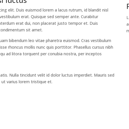
i luctus
ng elit. Duis euismod lorem a lacus rutrum, id blandit nisl
c vestibulum erat. Quisque sed semper ante. Curabitur
L
nterdum erat dui, non placerat justo tempor et. Duis
a
condimentum sit amet.
m
liquam bibendum leo vitae pharetra euismod. Cras vestibulum
isse rhoncus mollis nunc quis porttitor. Phasellus cursus nibh
osqu ad litora torquent per conubia nostra, per inceptos
is. Nulla tincidunt velit id dolor luctus imperdiet. Mauris sed
ut varius lorem tristique et.