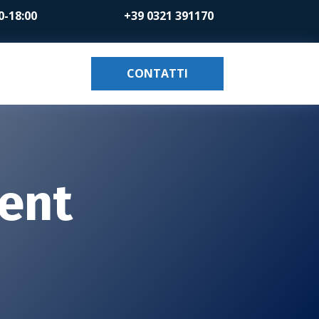
0-18:00
+39 0321 391170
CONTATTI
ent