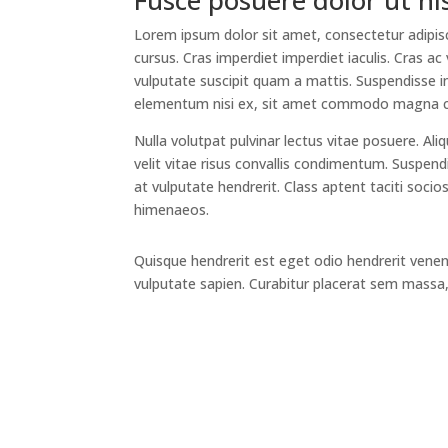
Fusce posuere dolor ut nis
Lorem ipsum dolor sit amet, consectetur adipisci
cursus. Cras imperdiet imperdiet iaculis. Cras a
vulputate suscipit quam a mattis. Suspendisse i
elementum nisi ex, sit amet commodo magna 
Nulla volutpat pulvinar lectus vitae posuere. A
velit vitae risus convallis condimentum. Suspend
at vulputate hendrerit. Class aptent taciti soci
himenaeos.
Quisque hendrerit est eget odio hendrerit venenat
vulputate sapien. Curabitur placerat sem massa, 